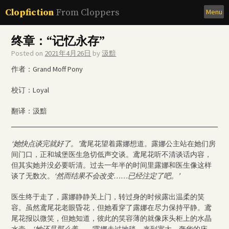
Skip
Clopfiction
From Cloppers
Menu
to
content
终章：“记忆永存”
Posted on
2021年4月26日
by
汲黯
作者：Grand Moff Pony
校订：Loyal
翻译：汲黯
‘她快点谈完就好了。’
鸢尾花望着露娜想道。露娜公主站在她们房
间门口，正和城堡医生急切低声交谈。鸢尾花听不清谈话内容，
但其实她并没必要听清。过去一年半的时间里露娜和医生像这样
谈了无数次。
‘然而结果不会改变……已经注定了吧。’
医生终于走了，露娜静静关上门，转过身的时候露出温柔的笑
容。虽然鸢尾花老眼昏花，但她看穿了露娜在尽力保持平静。鸢
尾花报以微笑，但她知道，彼此的笑容薄的就像床头柜上的水晶
水壶。
‘她还是那么美……’
露娜走过地毯，来到宽大，奢华的床