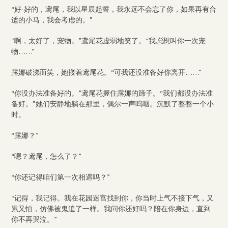
“好-好的，鸢尾，我以星辰起誓，我永远不会忘了你，如果再有合
适的小马，我会考虑的。”
“啊，太好了，宠物。”鸢尾花虚弱地笑了。“我
总
想叫你一次宠
物……”
露娜破涕而笑，她搂着鸢尾花。“可我还没准备好你离开……”
“你没办法准备好的。”鸢尾花握住露娜的蹄子。“我们都没办法准
备好。”她们安静地躺在那里，偶尔一声呜咽。沉默了整整一个小
时。
“露娜？”
“嗯？鸢尾，怎么了？”
“你还记得咱们第一次相遇吗？”
“记得，我记得。我在花园迷宫找到你，你当时上气不接下气，又
累又怕，仿佛被鬼追了一样。我问你还好吗？陪在你身边，直到
你不再哭泣。”