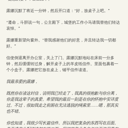
露娜沉默了将近一分钟，然后开口道：“好，放桌子上吧。”
“遵命，斗胆说一句，公主殿下，城堡的工作小马请我替他们转达
哀悼。”
露娜重新望向窗外。“替我感谢他们的好意，并且转达我一切都
好。”
信使倒退离开办公室，关上了门。露娜沉默地站在床前一分多
钟，然后缓缓转过身，解开桌子上的羊皮纸信件。里面包裹着一
个小盒子。露娜把它放在桌上，铺平信件读道。
我最亲爱的露娜，
既然你在读这封信，说明我已经走了，我真的很抱歉与你分离，
你是我这辈子的真爱。希望我的最后一刻是在你的怀抱中安详度
过。不过，假如我走之前困在无法逃脱的绳索里……嗯，那其实
也不错。
你也知道，我很少写长篇信件。所以我把复杂的东西写在后面。