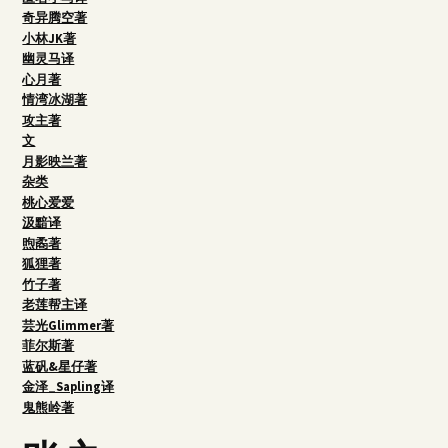
奇异腾空著
小林JK著
幽灵马译
心月著
情湾冰湖著
攻主著
文
月影映兰著
杂类
桃心爱爱
汲黯译
煦矞著
狐狸著
竹子著
老莲帮主译
芸光Glimmer著
菲尔斯著
蓝矾&星仔著
金泽_Sapling译
鬼熊岭著