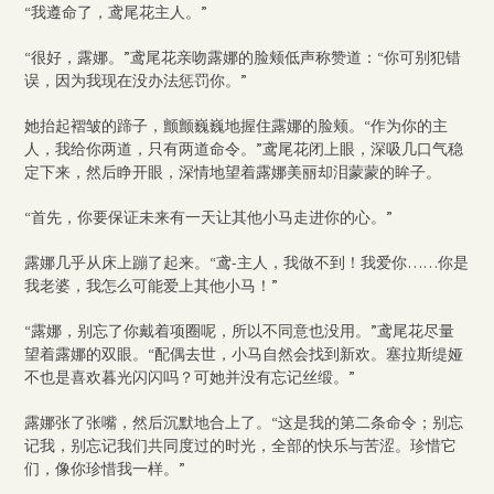
“我遵命了，鸢尾花主人。”
“很好，露娜。”鸢尾花亲吻露娜的脸颊低声称赞道：“你可别犯错
误，因为我现在没办法惩罚你。”
她抬起褶皱的蹄子，颤颤巍巍地握住露娜的脸颊。“作为你的主
人，我给你两道，只有两道命令。”鸢尾花闭上眼，深吸几口气稳
定下来，然后睁开眼，深情地望着露娜美丽却泪蒙蒙的眸子。
“首先，你要保证未来有一天让其他小马走进你的心。”
露娜几乎从床上蹦了起来。“鸢-主人，我做不到！我爱你……你是
我老婆，我怎么可能爱上其他小马！”
“露娜，别忘了你戴着项圈呢，所以不同意也没用。”鸢尾花尽量
望着露娜的双眼。“配偶去世，小马自然会找到新欢。塞拉斯缇娅
不也是喜欢暮光闪闪吗？可她并没有忘记丝缎。”
露娜张了张嘴，然后沉默地合上了。“这是我的第二条命令；别忘
记我，别忘记我们共同度过的时光，全部的快乐与苦涩。珍惜它
们，像你珍惜我一样。”