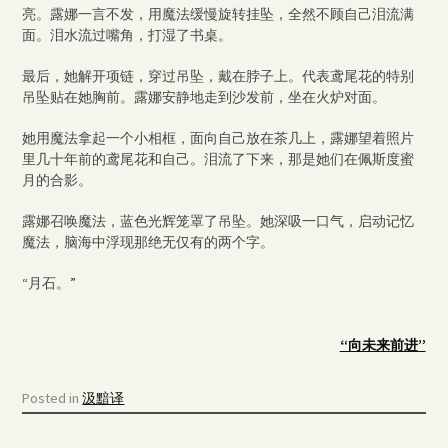
亮。露娜一言不发，用魔法缓慢旋转挂坠，全然不顾自己泪流满
面。泪水流过嘴角，打湿了书桌。
最后，她解开项链，穿过吊坠，戴在脖子上。代表鸢尾花的特别
吊坠贴在她胸前。露娜安静地走到沙发前，坐在火炉对面。
她用魔法拿起一个小相框，面向自己放在茶几上，露娜望着照片
里几十年前的鸢尾花和自己。泪流了下来，那是她们在佩斯度蜜
月的合影。
露娜召唤魔法，蓝色光辉笼罩了吊坠。她深吸一口气，启动记忆
魔法，脑海中浮现那绝无仅有的两个字。
“月石。”
“向未来前进”
Posted in
汲黯译