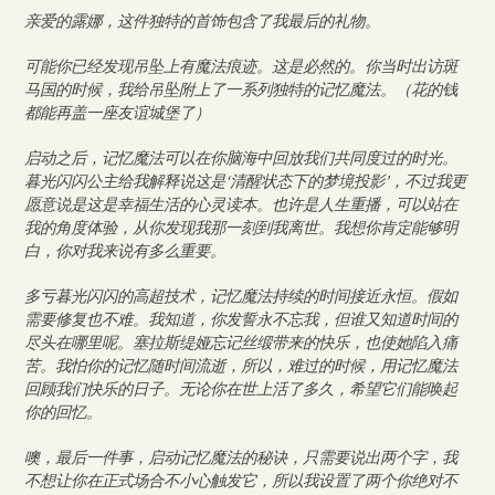
亲爱的露娜，这件独特的首饰包含了我最后的礼物。
可能你已经发现吊坠上有魔法痕迹。这是必然的。你当时出访斑
马国的时候，我给吊坠附上了一系列独特的记忆魔法。（花的钱
都能再盖一座友谊城堡了）
启动之后，记忆魔法可以在你脑海中回放我们共同度过的时光。
暮光闪闪公主给我解释说这是‘清醒状态下的梦境投影’，不过我更
愿意说是这是幸福生活的心灵读本。也许是人生重播，可以站在
我的角度体验，从你发现我那一刻到我离世。我想你肯定能够明
白，你对我来说有多么重要。
多亏暮光闪闪的高超技术，记忆魔法持续的时间接近永恒。假如
需要修复也不难。我知道，你发誓永不忘我，但谁又知道时间的
尽头在哪里呢。塞拉斯缇娅忘记丝缎带来的快乐，也使她陷入痛
苦。我怕你的记忆随时间流逝，所以，难过的时候，用记忆魔法
回顾我们快乐的日子。无论你在世上活了多久，希望它们能唤起
你的回忆。
噢，最后一件事，启动记忆魔法的秘诀，只需要说出两个字，我
不想让你在正式场合不小心触发它，所以我设置了两个你绝对不