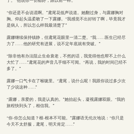
了。“他说你一切都好，跟以前一样。”
“你还是不会说谎啊。”鸢尾花低声说道。她翻过身，与露娜胸对
胸。仰起头温柔吻了一下露娜。“我感觉不出好转了啊，毕竟我才
是病人，所以怎么样我最清楚了”
露娜继续保持镇静，但鸢尾花眼里一清二楚。“我……医生已经尽
力了……他的研究有进展，说不定年底就有突破。”
“除非他有办法阻止生命衰老，不然的话，我觉得他也帮不上什么
大忙了……”鸢尾花的声音几乎细不可闻。“再说，我的时间已经不
多了。”
露娜一口气卡在了喉咙里。“鸢尾，说什么呢！我跟你说过多少次
了少说这种……”
“露娜，亲爱的，我是认真的。”她抬起头，凝视露娜双眼。“我的
旅程快到头了，相信我。”
“你-你怎么知道？根-根本不可能。”露娜语无伦次地说：“你只是
今天不太舒服，鸢尾，明天肯定……”