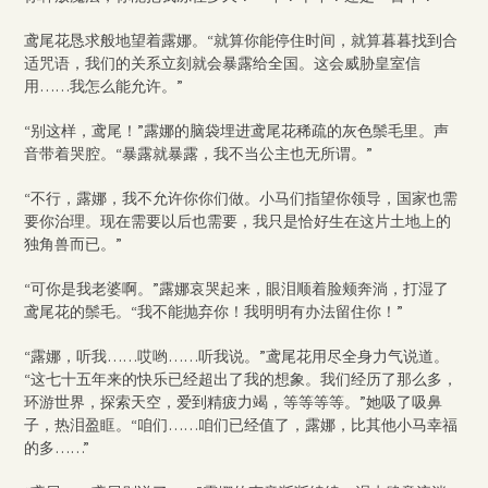
鸢尾花恳求般地望着露娜。“就算你能停住时间，就算暮暮找到合
适咒语，我们的关系立刻就会暴露给全国。这会威胁皇室信
用……我怎么能允许。”
“别这样，鸢尾！”露娜的脑袋埋进鸢尾花稀疏的灰色鬃毛里。声
音带着哭腔。“暴露就暴露，我不当公主也无所谓。”
“不行，露娜，我不允许你你们做。小马们指望你领导，国家也需
要你治理。现在需要以后也需要，我只是恰好生在这片土地上的
独角兽而已。”
“可你是我老婆啊。”露娜哀哭起来，眼泪顺着脸颊奔淌，打湿了
鸢尾花的鬃毛。“我不能抛弃你！我明明有办法留住你！”
“露娜，听我……哎哟……听我说。”鸢尾花用尽全身力气说道。
“这七十五年来的快乐已经超出了我的想象。我们经历了那么多，
环游世界，探索天空，爱到精疲力竭，等等等等。”她吸了吸鼻
子，热泪盈眶。“咱们……咱们已经值了，露娜，比其他小马幸福
的多……”