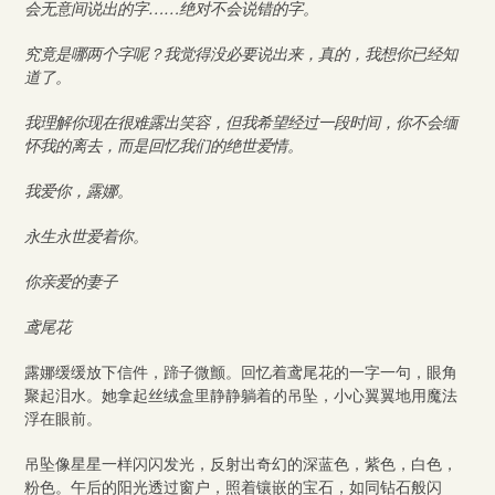
会无意间说出的字……绝对不会说错的字。
究竟是哪两个字呢？我觉得没必要说出来，真的，我想你已经知
道了。
我理解你现在很难露出笑容，但我希望经过一段时间，你不会缅
怀我的离去，而是回忆我们的绝世爱情。
我爱你，露娜。
永生永世爱着你。
你亲爱的妻子
鸢尾花
露娜缓缓放下信件，蹄子微颤。回忆着鸢尾花的一字一句，眼角
聚起泪水。她拿起丝绒盒里静静躺着的吊坠，小心翼翼地用魔法
浮在眼前。
吊坠像星星一样闪闪发光，反射出奇幻的深蓝色，紫色，白色，
粉色。午后的阳光透过窗户，照着镶嵌的宝石，如同钻石般闪