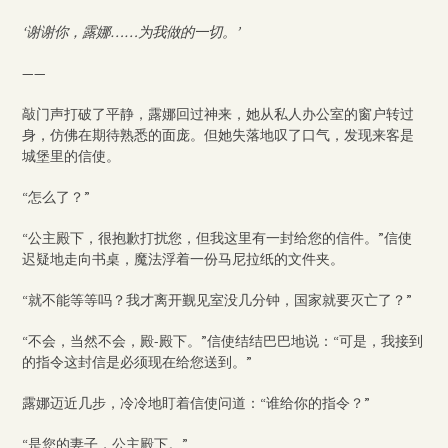
‘谢谢你，露娜……为我做的一切。’
——
敲门声打破了平静，露娜回过神来，她从私人办公室的窗户转过
身，仿佛在期待熟悉的面庞。但她失落地叹了口气，发现来客是
城堡里的信使。
“怎么了？”
“公主殿下，很抱歉打扰您，但我这里有一封给您的信件。”信使
迟疑地走向书桌，魔法浮着一份马尼拉纸的文件夹。
“就不能等等吗？我才离开觐见室没几分钟，国家就要灭亡了？”
“不会，当然不会，殿-殿下。”信使结结巴巴地说：“可是，我接到
的指令这封信是必须现在给您送到。”
露娜迈近几步，冷冷地盯着信使问道：“谁给你的指令？”
“是您的妻子，公主殿下。”