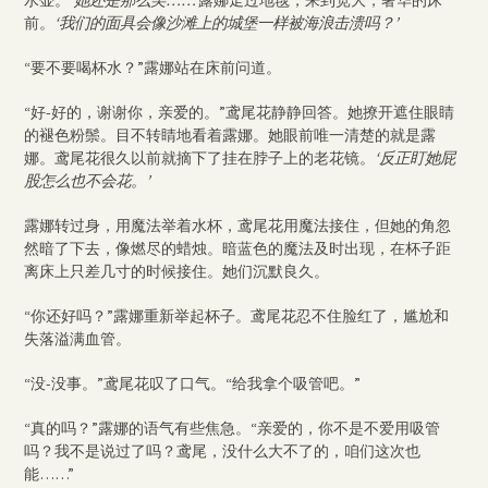
前。
‘我们的面具会像沙滩上的城堡一样被海浪击溃吗？’
“要不要喝杯水？”露娜站在床前问道。
“好-好的，谢谢你，亲爱的。”鸢尾花静静回答。她撩开遮住眼睛
的褪色粉鬃。目不转睛地看着露娜。她眼前唯一清楚的就是露
娜。鸢尾花很久以前就摘下了挂在脖子上的老花镜。
‘反正盯她屁
股怎么也不会花。’
露娜转过身，用魔法举着水杯，鸢尾花用魔法接住，但她的角忽
然暗了下去，像燃尽的蜡烛。暗蓝色的魔法及时出现，在杯子距
离床上只差几寸的时候接住。她们沉默良久。
“你还好吗？”露娜重新举起杯子。鸢尾花忍不住脸红了，尴尬和
失落溢满血管。
“没-没事。”鸢尾花叹了口气。“给我拿个吸管吧。”
“真的吗？”露娜的语气有些焦急。“亲爱的，你不是不爱用吸管
吗？我不是说过了吗？鸢尾，没什么大不了的，咱们这次也
能……”