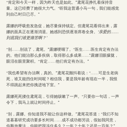
“肯定和今天一样，因为昨天也是如此。”鸢尾花挣扎着保持音
量。这已经费了她很大力气。“听我这普通小马一句，我们能感觉
到自己时日已尽。”
露娜的呼吸愈发急促，她尽量保持镇定。但鸢尾花看得出来，露
娜的面具正在逐渐消退。她感到恐惧逐渐席卷全身。
‘亲爱的……
到底我们谁更痛苦啊？’
“别……别说了，鸢尾。”露娜哽咽了。“医生……医生肯定有办法
的。他们能治那么多疾病，取得那么多成果……”露娜泪眼朦胧，
眼泪在眼里聚积。“肯定……他们肯定有办法。”
“我也希望有办法啊，真的。”鸢尾花颤抖着说：“……可是生老病
死，谁又能挡住时间呢？相信我，要是我年龄有现在一半，我恨
不得跳起来把你拽进地下室。”
露娜死死搂住鸢尾花，引得她咳嗽了一声。“只要你一句话，一声
令下，我马上就让时间停止。”
“别，露娜。你知道我不能让你这样做。”鸢尾花答道：“我们不知
道暮暮研究成功要多长时间……成不成功都另说，假如我同意，
你释放魔法，你能把我冻住多久？一年？十年？还是一百年？”