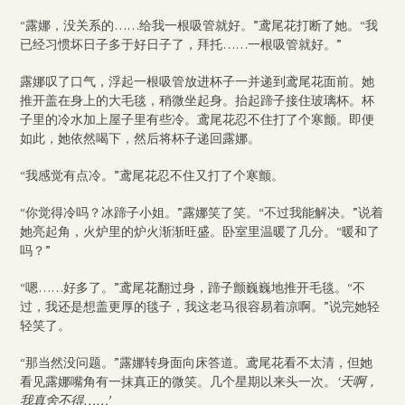
“露娜，没关系的……给我一根吸管就好。”鸢尾花打断了她。“我
已经习惯坏日子多于好日子了，拜托……一根吸管就好。”
露娜叹了口气，浮起一根吸管放进杯子一并递到鸢尾花面前。她
推开盖在身上的大毛毯，稍微坐起身。抬起蹄子接住玻璃杯。杯
子里的冷水加上屋子里有些冷。鸢尾花忍不住打了个寒颤。即便
如此，她依然喝下，然后将杯子递回露娜。
“我感觉有点冷。”鸢尾花忍不住又打了个寒颤。
“你觉得冷吗？冰蹄子小姐。”露娜笑了笑。“不过我能解决。”说着
她亮起角，火炉里的炉火渐渐旺盛。卧室里温暖了几分。“暖和了
吗？”
“嗯……好多了。”鸢尾花翻过身，蹄子颤巍巍地推开毛毯。“不
过，我还是想盖更厚的毯子，我这老马很容易着凉啊。”说完她轻
轻笑了。
“那当然没问题。”露娜转身面向床答道。鸢尾花看不太清，但她
看见露娜嘴角有一抹真正的微笑。几个星期以来头一次。
‘天啊，
我真舍不得……’