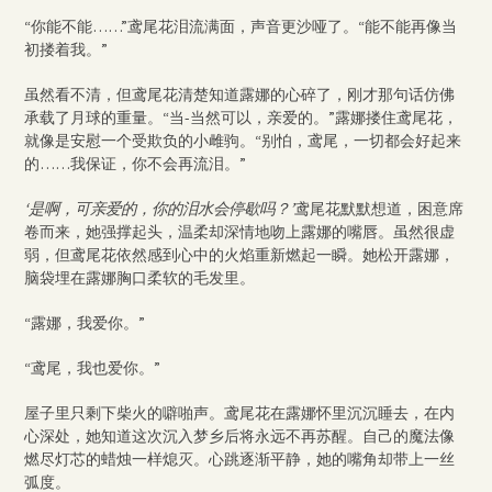
“你能不能……”鸢尾花泪流满面，声音更沙哑了。“能不能再像当
初搂着我。”
虽然看不清，但鸢尾花清楚知道露娜的心碎了，刚才那句话仿佛
承载了月球的重量。“当-当然可以，亲爱的。”露娜搂住鸢尾花，
就像是安慰一个受欺负的小雌驹。“别怕，鸢尾，一切都会好起来
的……我保证，你不会再流泪。”
‘是啊，可亲爱的，你的泪水会停歇吗？’
鸢尾花默默想道，困意席
卷而来，她强撑起头，温柔却深情地吻上露娜的嘴唇。虽然很虚
弱，但鸢尾花依然感到心中的火焰重新燃起一瞬。她松开露娜，
脑袋埋在露娜胸口柔软的毛发里。
“露娜，我爱你。”
“鸢尾，我也爱你。”
屋子里只剩下柴火的噼啪声。鸢尾花在露娜怀里沉沉睡去，在内
心深处，她知道这次沉入梦乡后将永远不再苏醒。自己的魔法像
燃尽灯芯的蜡烛一样熄灭。心跳逐渐平静，她的嘴角却带上一丝
弧度。