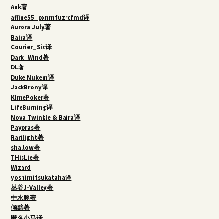
Aak著
affine55_pxnmfuzrcfmd译
Aurora July著
Baira译
Courier_Six译
Dark_Wind著
DL著
Duke Nukem译
JackBrony译
KImePoker著
LifeBurning译
Nova Twinkle & Baira译
Paypras著
Rarilight著
shallow著
THisLie著
Wizard
yoshimitsukataha译
丛谷J-Valley著
中水豚著
倾黯著
匿名小马译