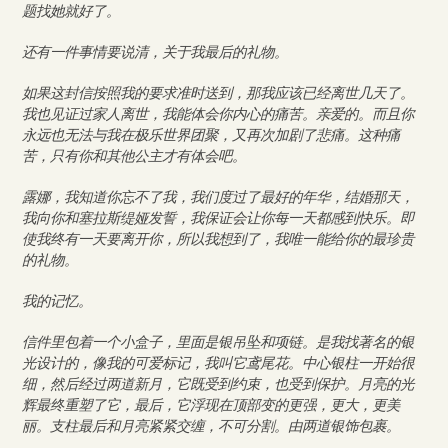
题找她就好了。
还有一件事情要说清，关于我最后的礼物。
如果这封信按照我的要求准时送到，那我应该已经离世几天了。
我也见证过家人离世，我能体会你内心的痛苦。亲爱的。而且你
永远也无法与我在极乐世界团聚，又再次加剧了悲痛。这种痛
苦，只有你和其他公主才有体会吧。
露娜，我知道你忘不了我，我们度过了最好的年华，结婚那天，
我向你和塞拉斯缇娅发誓，我保证会让你每一天都感到快乐。即
使我终有一天要离开你，所以我想到了，我唯一能给你的最珍贵
的礼物。
我的记忆。
信件里包着一个小盒子，里面是银吊坠和项链。是我找著名的银
光设计的，像我的可爱标记，我叫它鸢尾花。中心银柱一开始很
细，然后经过两道新月，它既受到约束，也受到保护。月亮的光
辉最终重塑了它，最后，它浮现在顶部变的更强，更大，更美
丽。支柱最后和月亮紧紧交缠，不可分割。由两道银饰包裹。