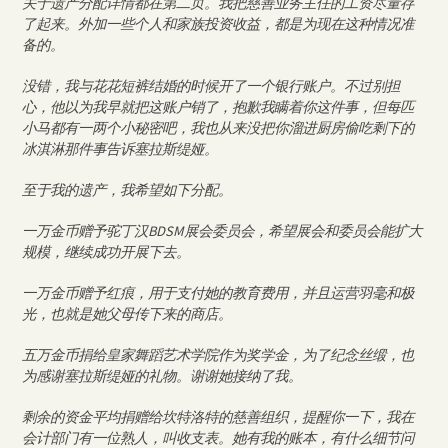
关于遗产分配详情都在第二页。我把慈善业务主任的工资尽量存
了起来。外加一些个人和家族投资收益，都是为现在这种情况准
备的。
没错，我与花花短裤结婚的时候开了一个银行账户。不过别担
心，他以为我早就把这账户销了，抱歉我瞒着你这件事，但每匹
小马都有一两个小秘密吧，我也从来没把你溜进厨房偷吃剩下的
冰淇淋那件事告诉塞拉斯缇娅。
至于我的遗产，我希望如下分配。
一万金币赠予驼丁汉BDSM展会委员会，希望展会和委员会能扩大
规模，继续成功开展下去。
一万金币赠予红痕，用于支付她的教育费用，并且运营羽毫和极
光，也就是她父母传下来的商店。
五万金币捐给皇家舞蹈艺术学院作为奖学金，为了纪念丝缎，也
为感谢塞拉斯缇娅的礼物。谢谢她接纳了我。
剩余的资金平均捐赠给坎特洛特的慈善组织，提醒你一下，我在
会计部门有一位熟人，叫收支表。她有我的账本，有什么细节问