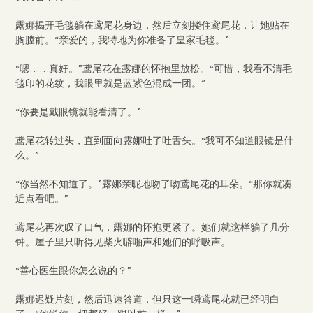
露娜揭开毛毯躺在鸢尾花身边，然后立刻搂住鸢尾花，让她贴在
胸膛前。“亲爱的，我特地为你准备了皇家毛毯。”
“嗯……真好。”鸢尾花在露娜的怀抱里放松。“可惜，我看不清毛
毯印的花纹，我眼里就是蓝紫色混成一团。”
“你要是戴眼镜就能看清了。”
鸢尾花转过头，直到面向露娜吐了吐舌头。“我可不知道眼镜是什
么。”
“你当然不知道了。”露娜亲昵地吻了吻鸢尾花的耳朵。“那你就凑
近点看吧。”
鸢尾花再次叹了口气，露娜的怀抱更紧了。她们就这样躺了几分
钟。屋子里只听得见柴火噼啪声和她们的呼吸声。
“善心医生跟你怎么说的？”
露娜迟疑片刻，然后迅速答道，但只这一瞬鸢尾花就已经明白