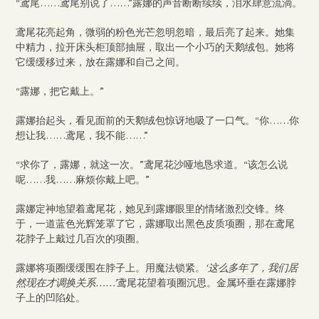
“鸢尾……鸢尾别说了……”露娜的声音断断续续，泪水肆意流淌。
鸢尾花亮起角，微弱的粉色光芒忽明忽暗，最后亮了起来。她集
中精力，拉开床头柜顶部抽屉，取出一个小巧的天鹅绒包。她将
它缓缓移过来，放在露娜和自己之间。
“露娜，把它戴上。”
露娜抬起头，看见面前的天鹅绒包惊讶地吸了一口气。“你……你
想让我……鸢尾，我不能……”
“求你了，露娜，就这一次。”鸢尾花沙哑地恳求道。“该怎么说
呢……我……麻烦你戴上吧。”
露娜定神地望着鸢尾花，她见到露娜眼里的情绪激烈交锋。终
于，一道蓝色光辉笼罩了它，露娜取出黑色皮质项圈，那在鸢尾
花脖子上戴过几百次的项圈。
露娜将项圈缓缓围在脖子上。用魔法锁紧。
‘这么多年了，我们居
然现在才调换关系……’
鸢尾花望着项圈沉思。金属环垂在露娜脖
子上的凹陷处。