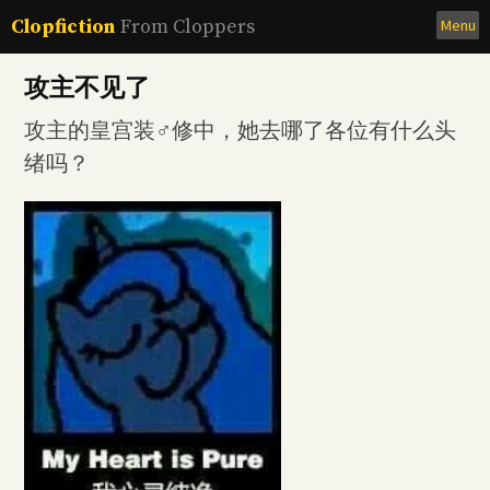
Skip
Clopfiction
From Cloppers
Menu
to
content
攻主不见了
攻主的皇宫装♂修中，她去哪了各位有什么头
绪吗？