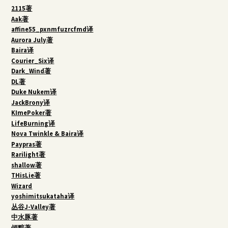
2115著
Aak著
affine55_pxnmfuzrcfmd译
Aurora July著
Baira译
Courier_Six译
Dark_Wind著
DL著
Duke Nukem译
JackBrony译
KImePoker著
LifeBurning译
Nova Twinkle & Baira译
Paypras著
Rarilight著
shallow著
THisLie著
Wizard
yoshimitsukataha译
丛谷J-Valley著
中水豚著
倾黯著