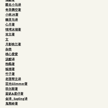
匿名小马译
奇异腾空著
小林JK著
幽灵马译
心月著
情湾冰湖著
攻主著
文
月影映兰著
杂类
桃心爱爱
汲黯译
煦矞著
狐狸著
竹子著
老莲帮主译
芸光Glimmer著
菲尔斯著
蓝矾&星仔著
金泽_Sapling译
鬼熊岭著