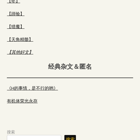
【坠】
【蹄验】
【猎魔】
【天角精髓】
【其他好文】
经典杂文＆匿名
《H的事情，是不行的哟》
有机体荣光永存
搜索
搜索