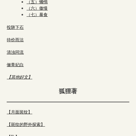
（五）懒惰
（六）傲慢
（七）暴食
投阱下石
待价而沽
清浊同流
俪青妃白
【其他好文】
狐狸著
【月面斑纹】
【斑纹的野外探索】