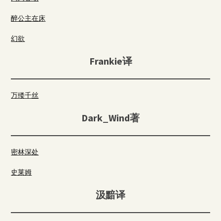
醉公主在床
幻欲
Frankie译
万缕千丝
Dark_Wind著
密林深处
史莱姆
汲黯译