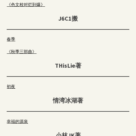
《色文校对烂到爆》
J6C1搬
春季
《秋季三部曲》
THisLie著
初夜
情湾冰湖著
幸福的源泉
小林JK著