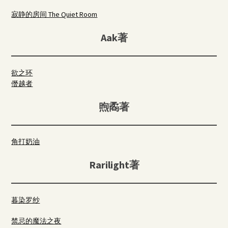
寂静的房间 The Quiet Room
Aak著
欲之环
僭越者
煦矞著
角打奶油
Rarilight著
暮染罗纱
禁忌的魔法之夜