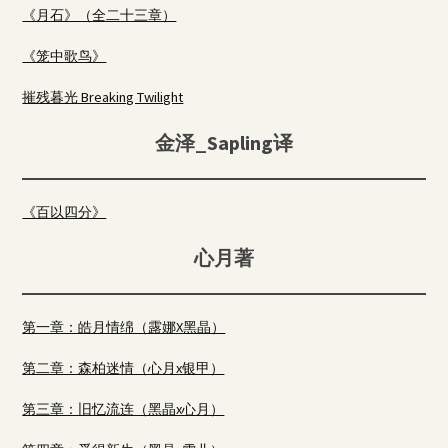
《月石》（全二十三章）
《笼中歌鸟》
摧残暮光 Breaking Twilight
金泽_Sapling译
《百以四分》
心月著
第一章：皓月情绵（露娜X黑晶）
第二章：森柏迷情（心月x银甲）
第三章：旧忆流连（黑晶x心月）