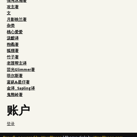
情湾冰湖著
攻主著
文
月影映兰著
杂类
桃心爱爱
汲黯译
煦矞著
狐狸著
竹子著
老莲帮主译
芸光Glimmer著
菲尔斯著
蓝矾&星仔著
金泽_Sapling译
鬼熊岭著
账户
登录