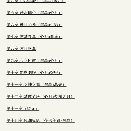
第四章：觅得新生（黑晶x雪儿）
第五章:若水璃心（黑晶x心月）
第六章:神月陌允（黑晶x尘影）
第七章:与梦寻真（心月x血滴）
第八章:弦月惑离
第九章:心之所依（黑晶x心月）
第十章:知恩图报（心月x银甲）
第十一章:女神之邀（黑晶x暮光）
第十二章:梦魇节庆（心月x梦魇之月）
第十三章（暂无）
第十四章:镜湖鬼影（萍卡美娜x黑晶）