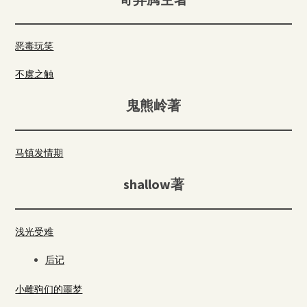
恶毒玩笑
不虞之触
鬼熊岭著
马镇发情期
shallow著
浅光受难
后记
小雌驹们的噩梦