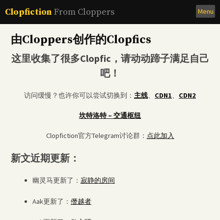
Skip
Clopfiction
From Cloppers
Menu
to
content
由Cloppers创作的Clopfics
这里收集了很多Clopfic，请动动蹄子满足自己
吧！
访问缓慢？也许你可以尝试切换到：
主线
、
CDN1
、
CDN2
坎特洛特 – 交通枢纽
Clopfiction官方Telegram讨论群：
点此加入
新文近期更新：
幽灵马更新了：
寂静的房间
Aak更新了：
僭越者