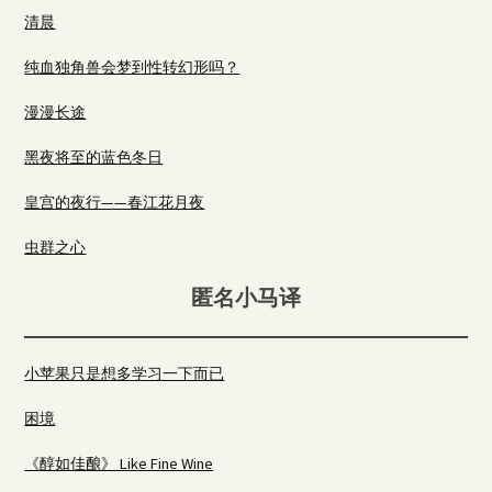
清晨
纯血独角兽会梦到性转幻形吗？
漫漫长途
黑夜将至的蓝色冬日
皇宫的夜行——春江花月夜
虫群之心
匿名小马译
小苹果只是想多学习一下而已
困境
《醇如佳酿》 Like Fine Wine