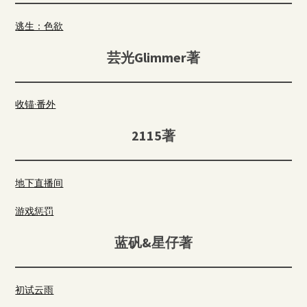
逃生：色欲
芸光Glimmer著
收锚·番外
2115著
地下直播间
游戏惩罚
蓝矾&星仔著
初试云雨