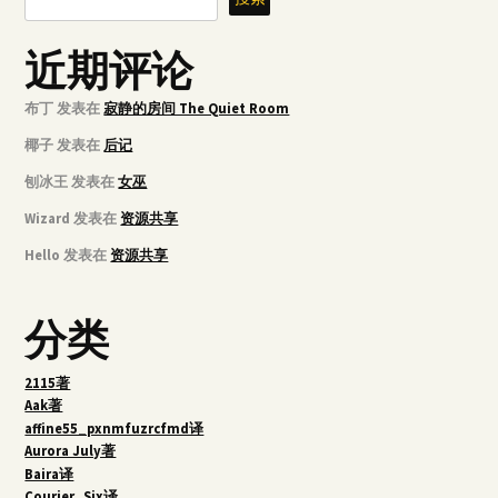
近期评论
布丁
发表在
寂静的房间 The Quiet Room
椰子
发表在
后记
刨冰王
发表在
女巫
Wizard
发表在
资源共享
Hello
发表在
资源共享
分类
2115著
Aak著
affine55_pxnmfuzrcfmd译
Aurora July著
Baira译
Courier_Six译