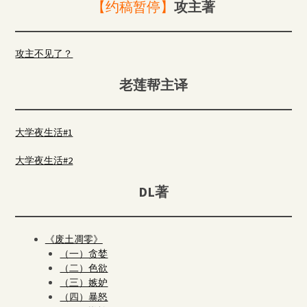
【约稿暂停】
攻主著
攻主不见了？
老莲帮主译
大学夜生活#1
大学夜生活#2
DL著
《废土凋零》
（一）贪婪
（二）色欲
（三）嫉妒
（四）暴怒