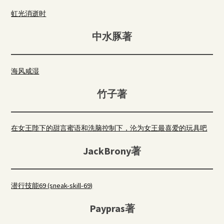
虹光消逝时
中水豚著
海风咸湿
竹子著
在女王陛下的甜言蜜语和洗脑控制下，沦为女王最喜爱的玩具吧
JackBrony著
潜行技能69 (sneak-skill-69)
Paypras著