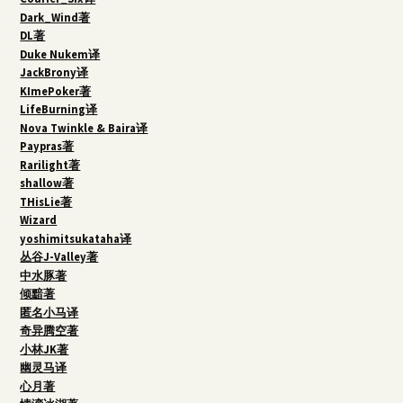
Dark_Wind著
DL著
Duke Nukem译
JackBrony译
KImePoker著
LifeBurning译
Nova Twinkle & Baira译
Paypras著
Rarilight著
shallow著
THisLie著
Wizard
yoshimitsukataha译
丛谷J-Valley著
中水豚著
倾黯著
匿名小马译
奇异腾空著
小林JK著
幽灵马译
心月著