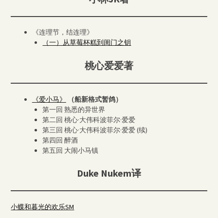
《连理节，结连理》
（一）从草莓杯糕到闺门之钥
桃心爱爱著
《爱小马》
（船新格式暂鸽）
第一回 熟悉的异世界
第二回 桃心·大伟科波菲尔·爱爱
第三回 桃心·大伟科波菲尔·爱爱 (续)
第四回 醉酒
第五回 大闹小马镇
Duke Nukem译
小蝶和暮光的欢乐SM