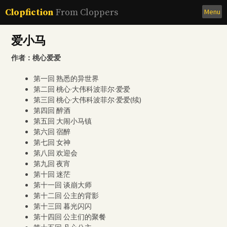
Skip
Clopfiction
From Cloppers
Menu
to
content
爱小马
作者：桃心爱爱
第一回 熟悉的异世界
第二回 桃心·大伟科波菲尔·爱爱
第三回 桃心·大伟科波菲尔·爱爱(续)
第四回 醉酒
第五回 大闹小马镇
第六回 宿醉
第七回 女神
第八回 欢迎会
第九回 夜宵
第十回 迷茫
第十一回 谈崩大师
第十二回 公主的背影
第十三回 暮光闪闪
第十四回 公主们的聚餐