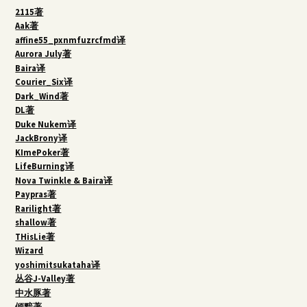
2115著
Aak著
affine55_pxnmfuzrcfmd译
Aurora July著
Baira译
Courier_Six译
Dark_Wind著
DL著
Duke Nukem译
JackBrony译
KImePoker著
LifeBurning译
Nova Twinkle & Baira译
Paypras著
Rarilight著
shallow著
THisLie著
Wizard
yoshimitsukataha译
丛谷J-Valley著
中水豚著
倾黯著