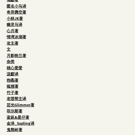
匿名小马译
奇异腾空著
小林JK著
幽灵马译
心月著
情湾冰湖著
攻主著
文
月影映兰著
杂类
桃心爱爱
汲黯译
煦矞著
狐狸著
竹子著
老莲帮主译
芸光Glimmer著
菲尔斯著
蓝矾&星仔著
金泽_Sapling译
鬼熊岭著