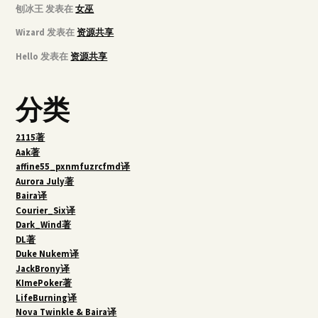
刨冰王
发表在
女巫
Wizard
发表在
资源共享
Hello
发表在
资源共享
分类
2115著
Aak著
affine55_pxnmfuzrcfmd译
Aurora July著
Baira译
Courier_Six译
Dark_Wind著
DL著
Duke Nukem译
JackBrony译
KImePoker著
LifeBurning译
Nova Twinkle & Baira译