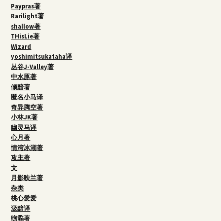
Paypras著
Rarilight著
shallow著
THisLie著
Wizard
yoshimitsukataha译
丛谷J-Valley著
中水豚著
倾黯著
匿名小马译
奇异腾空著
小林JK著
幽灵马译
心月著
情湾冰湖著
攻主著
文
月影映兰著
杂类
桃心爱爱
汲黯译
煦矞著