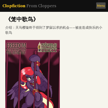
Skip
Clopfiction
From Cloppers
Menu
to
content
《笼中歌鸟》
介绍：天马樱璇终于得到了梦寐以求的机会——被改造成快乐的小
歌鸟