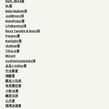
Dark_Wind著
DL著
Duke Nukem译
JackBrony译
KImePoker著
LifeBurning译
Nova Twinkle & Baira译
Paypras著
Rarilight著
shallow著
THisLie著
Wizard
yoshimitsukataha译
丛谷J-Valley著
中水豚著
倾黯著
匿名小马译
奇异腾空著
小林JK著
幽灵马译
心月著
情湾冰湖著