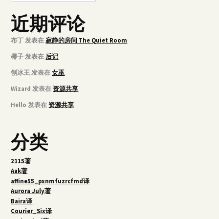
近期评论
布丁
发表在
寂静的房间 The Quiet Room
椰子
发表在
后记
刨冰王
发表在
女巫
Wizard
发表在
资源共享
Hello
发表在
资源共享
分类
2115著
Aak著
affine55_pxnmfuzrcfmd译
Aurora July著
Baira译
Courier_Six译