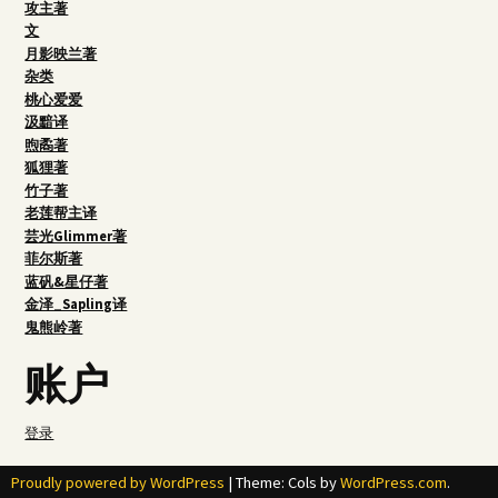
攻主著
文
月影映兰著
杂类
桃心爱爱
汲黯译
煦矞著
狐狸著
竹子著
老莲帮主译
芸光Glimmer著
菲尔斯著
蓝矾&星仔著
金泽_Sapling译
鬼熊岭著
账户
登录
Proudly powered by WordPress
|
Theme: Cols by
WordPress.com
.