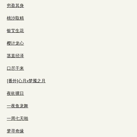
穷盈其身
桃沙取精
银艾生花
樱计龙心
茎直径泽
口尽干来
[番外]心月x梦魇之月
夜依骥日
一夜鱼龙舞
一周七天啪
梦寻奇缘