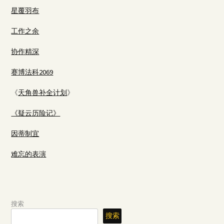
星覆羽布
工作之余
协作精深
赛博法科2069
《
天角兽补全计划
》
《疑云历险记》
因蒂制宜
难忘的表演
搜索
搜索