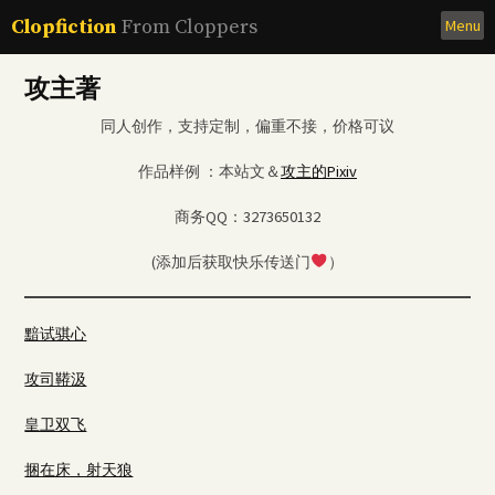
Skip
Clopfiction
From Cloppers
Menu
to
content
攻主著
同人创作，支持定制，偏重不接，价格可议
作品样例 ：本站文＆
攻主的Pixiv
商务QQ：3273650132
(添加后获取快乐传送门
）
黯试骐心
攻司鞯汲
皇卫双飞
捆在床，射天狼