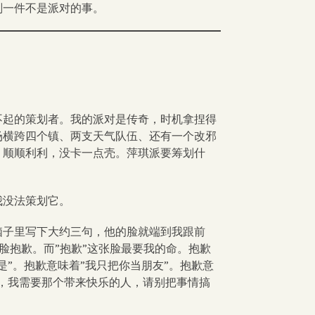
划一件不是派对的事。
不起的策划者。我的派对是传奇，时机拿捏得
场横跨四个镇、两支天气队伍、还有一个改邪
，顺顺利利，没卡一点壳。萍琪派要筹划什
我没法策划它。
脑子里写下大约三句，他的脸就端到我跟前
脸抱歉。而”抱歉”这张脸最要我的命。抱歉
是”。抱歉意味着”我只把你当朋友”。抱歉意
人，我需要那个带来快乐的人，请别把事情搞