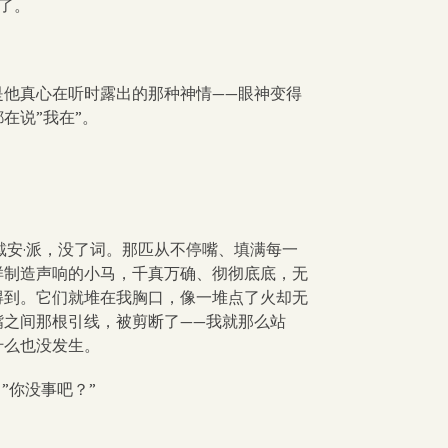
了。
。
是他真心在听时露出的那种神情——眼神变得
在说”我在”。
戴安·派，没了词。那匹从不停嘴、填满每一
样制造声响的小马，千真万确、彻彻底底，无
得到。它们就堆在我胸口，像一堆点了火却无
嘴之间那根引线，被剪断了——我就那么站
什么也没发生。
”你没事吧？”