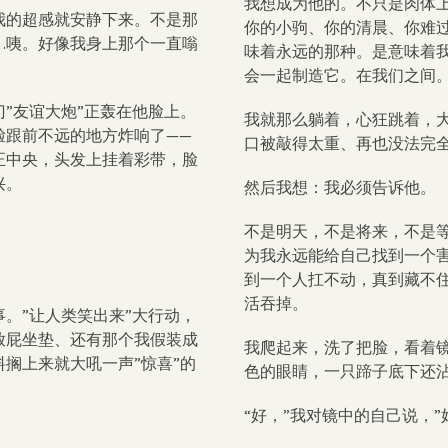
我想成为他的。不只是肉体
我的超感就安静下来。不是那
你的小驹、你的清晨、你难
…咦。好像我身上那个一直嗡
味着永远的那种。是意味着
。
会一起制造它。在我们之间
”友谊大炮”正轰在他脸上。
我就那么躺着，心狂跳着，
脸跟前不远的地方炸响了——
口被敲得太重、再也没法完
正中央，头发上挂着彩带，脸
兴。
然后我想：我必须告诉他。
不是明天，不是将来，不是等
为我永远能给自己找到一个
到一个人扛不动，真到藏不
活吞掉。
。”让人类笑出来”大行动，
放屁坐垫、还有那个我假装成
我爬起来，洗了把脸，看着
搁上来就大吼一声”惊喜”的
色的眼睛，一只蹄子底下还
“好，”我对镜中的自己说，”