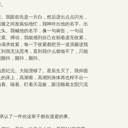
星。
星。我眼前先是一片白，然后迸出点点闪光，
两腿之间发疯似地忙，我呻吟出他的名字。出
枕头。我喊他的名字，像一句祷告，一句诅
收紧、搏动，我能感到自己在朝着虚无收紧，
份渴求收紧，每一下收紧都把另一道浪砸进我
直到我无法思考，直到我什么都做不了，只能
能颤抖，颤抖，颤抖。
地质纪元。大陆漂移了。星辰生灭了。我仰面
上的床上，高潮着，高潮到身体再也榨不出一
搐着、喘着、盯着天花板，眼泪顺着太阳穴流
。
己承认了一件你这辈子都在逃避的事。