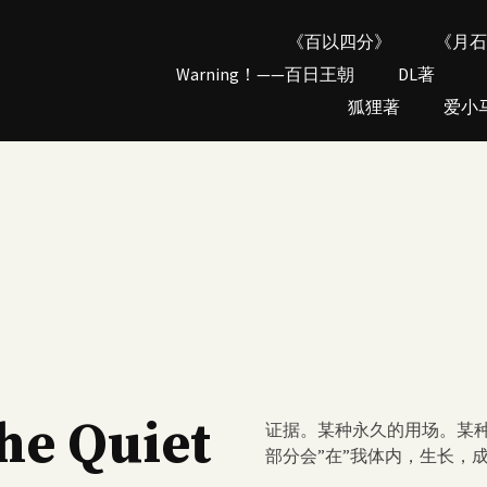
《百以四分》
《月石
Warning！——百日王朝
DL著
狐狸著
爱小
 Quiet
证据。某种永久的用场。某
部分会”在”我体内，生长，成