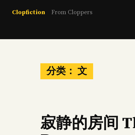
Skip
to
Clopfiction
From Cloppers
content
分类：
文
寂静的房间 The