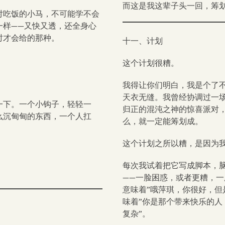
而这是我这辈子头一回，筹
对吃饭的小马，不可能学不会
一样——又快又透，还全身心
时才会给的那种。
十一、计划
这个计划很糟。
我得让你们明白，我是个了
天衣无缝。我曾经协调过一
一下。一个小钩子，轻轻一
归正的混沌之神的惊喜派对
么沉甸甸的东西，一个人扛
么，就一定能筹划成。
这个计划之所以糟，是因为
每次我试着把它写成脚本，
——一脸困惑，或者更糟，一
意味着”哦萍琪，你很好，但
味着”你是那个带来快乐的
复杂”。