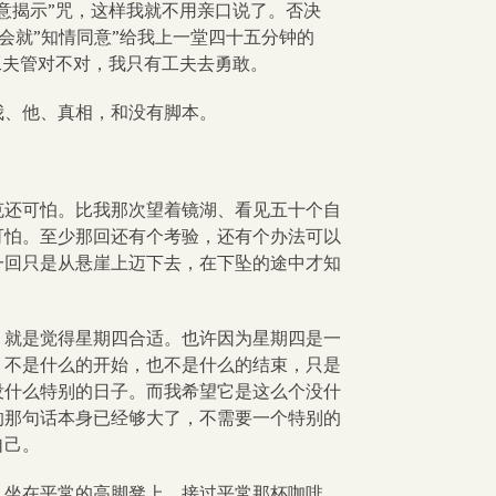
意揭示”咒，这样我就不用亲口说了。否决
会就”知情同意”给我上一堂四十五分钟的
工夫管对不对，我只有工夫去勇敢。
我、他、真相，和没有脚本。
克还可怕。比我那次望着镜湖、看见五十个自
可怕。至少那回还有个考验，还有个办法可以
一回只是从悬崖上迈下去，在下坠的途中才知
，就是觉得星期四合适。也许因为星期四是一
，不是什么的开始，也不是什么的结束，只是
没什么特别的日子。而我希望它是这么个没什
的那句话本身已经够大了，不需要一个特别的
自己。
，坐在平常的高脚凳上，接过平常那杯咖啡，