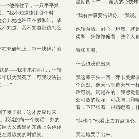
星期四下午——而我的心快炸
——”他停住了，一只手平摊
白。”我不知道该用哪个时
“我有件事要告诉你，”我说
这会儿她也许正在煮咖啡。或
我不知道。我不知道那边怎么
他转向我。耐心。坦然。就
柔和，头微微偏着，整个人都
摔在瓷砖地上，每一块碎片落
我张开嘴。
什么也没说出来。
就是——我本来在那儿，一转
多半以为我死了，可我没法告
我这辈子头一回，萍卡美娜·
——”
个沉默、像天马制造天气一
话可说。词是在的，我感觉
处可放的烟花。可我胸口和
着，下巴张着，眼睛瞪着，
到了嗓子眼，这才反应过来
笑。我说的每一个笑话、办的
“萍琪？”他看上去有点担心。
又巨大又漆黑的东西上头跳踢
总在最该笑的时候笑。
我哇地哭了出来。