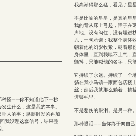
我高潮得那么猛，看见了星
不是比喻的星星，是真的星
我的背从床上弓起，蹄子在
声地。没有闷住，没有埋进
咒，一句承诺；我整个身体
朝着他的幻影收紧，朝着那
身体里，直到我喘不上气，
颤抖，只能喊他的名字，只
它持续了永远。持续了一个
躺在我小马镇一家面包店楼
丝；然后我就那么躺着，抽
进鬃毛里。
那种怪——你不知道他下一秒
会发生什么，这是我的本事。
不是悲伤的眼泪。是另一种
出吓人的事；胳膊肘发紧再加
上回我没理这套信号，结果整
那种眼泪——当你终于向自
凶。