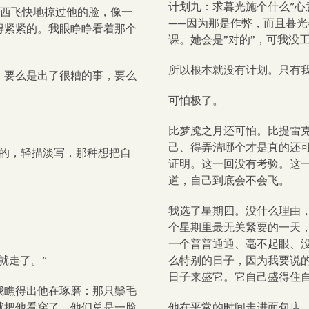
计划九：求暮光施个什么”心
东西飞快地掠过他的脸，像一
——因为那是作弊，而且暮光
得紧紧的。我眼睁睁看着那个
课。她会是”对的”，可我没
所以根本就没有计划。只有
，要么是出了很糟的事，要么
可怕极了。
比梦魇之月还可怕。比提雷
己、得弄清哪个才是真的还
平的，轻描淡写，那种想把自
证明。这一回没有考验。这
道，自己到底会不会飞。
我选了星期四。没什么理由
个星期里最无关紧要的一天
一个普普通通、毫不起眼、
就走了。”
么特别的日子，因为我要说
日子来盛它。它自己盛得住
我瞧得出他在琢磨：那只鬃毛
就把他看穿了。他们总是一脸
他在平常的时间走进面包店