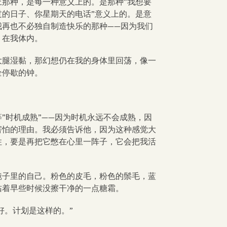
上那种，是每一种意义上的。是那种”我想要
过的日子、你星期天的电话”意义上的。是意
我再也不必独自制造快乐的那种——因为我们
。在我体内。
大腿湿黏，那幻想仍在我的身体里回荡，像一
全停歇的钟。
”时机成熟”——因为时机永远不会成熟，因
害怕的理由。我必须告诉他，因为这种感觉大
住，要是再把它憋在心里一阵子，它会把我活
镜子里的自己。粉色的皮毛，粉色的鬃毛，蓝
沾着早些时候没擦干净的一点糖霜。
好。计划是这样的。”