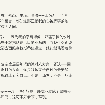
自在。熟悉。主场。否决——因为万一他说
那个柜台，都知道那正是我的心被踩碎的地
芬模具之间。
否决——因为我的字写得像一只磕了糖的蜘蛛
那些不敢把话说出口的小马的，而我什么都说
我还当面跟塞拉斯蒂娅说过，她的鬃毛看着像
、复杂度层层加码的派对式方案。否决——因
是派对的反面。这是我这辈子做过的最安静、
它配得上做它自己。不是一场秀，不是一场表
否决——万一他不想呢，那我不就成了拿嘴去
难民吗，这可不好看啊，萍琪。