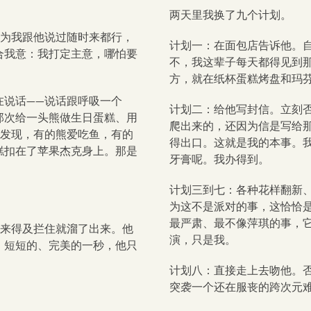
两天里我换了九个计划。
因为我跟他说过随时来都行，
计划一：在面包店告诉他。
合我意：我打定主意，哪怕要
不，我这辈子每天都得见到
方，就在纸杯蛋糕烤盘和玛
在说话——说话跟呼吸一个
计划二：给他写封信。立刻
那次给一头熊做生日蛋糕、用
爬出来的，还因为信是写给
才发现，有的熊爱吃鱼，有的
得出口。这就是我的本事。
糕扣在了苹果杰克身上。那是
牙膏呢。我办得到。
计划三到七：各种花样翻新
为这不是派对的事，这恰恰
最严肃、最不像萍琪的事，
没来得及拦住就溜了出来。他
演，只是我。
，短短的、完美的一秒，他只
计划八：直接走上去吻他。
突袭一个还在服丧的跨次元