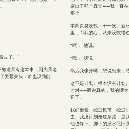
疼。
露出了那个真笑——我一直
那个。
本周真笑次数：十一次。新
里，而我的心，从来没数错
“嘿，”他说。
看见了。”
“嘿，”我说。
不知道我有这本事，因为我老
然后我张开嘴，想说出来，结
到了要紧关头，谁也没我能
这不是计划。根本没有计划
才对——而说真的，我的嘴
”
它了。
我们走着。经过集市，经过
去。我没计划走这条路，是
他也停下。脚下的溪水照旧