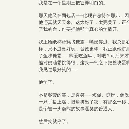
我是在一个星期三把它弄明白的。
那天他又在面包店——他现在总待在那儿，
他还真就天天来。这太好了，太完美了，正
了我的命，也要把他那个真心的笑撬开。
我正给纸杯蛋糕挤糖霜，嘴没停过。我总是
样，只不过更好玩，音效更棒。我正跟他讲
了鱼味糖霜——熊爱吃鱼嘛，对吧？可后来
熊对奶油霜挑得很，这头一气之下把整块蛋
我见过最好笑的——
他笑了。
不是客套的笑，是真笑——短促、惊讶，像
一只手捂上嘴，眼角挤出了纹，有那么一秒
是个被一头蠢熊的故事逗笑的普通人。
然后笑就停了。