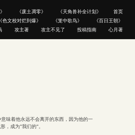
》
《废土凋零》
《天角兽补全计划》
首页
《色文校对烂到爆》
《笼中歌鸟》
《百日王朝》
马
攻主著
攻主不见了
投稿指南
心月著
种意味着他永远不会离开的东西，因为他的一
形，成为”我们的”。