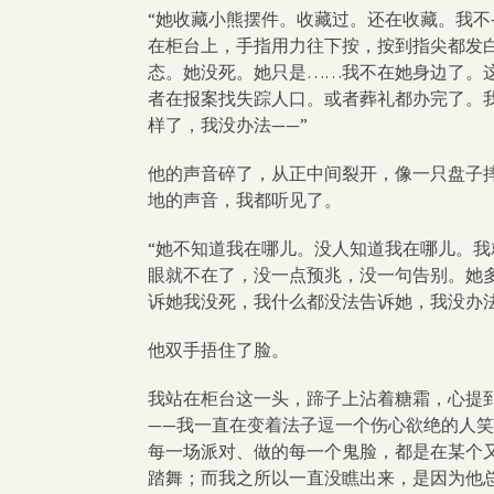
“她收藏小熊摆件。收藏过。还在收藏。我不
在柜台上，手指用力往下按，按到指尖都发
态。她没死。她只是……我不在她身边了。
者在报案找失踪人口。或者葬礼都办完了。
样了，我没办法——”
他的声音碎了，从正中间裂开，像一只盘子
地的声音，我都听见了。
“她不知道我在哪儿。没人知道我在哪儿。我
眼就不在了，没一点预兆，没一句告别。她
诉她我没死，我什么都没法告诉她，我没办法
他双手捂住了脸。
我站在柜台这一头，蹄子上沾着糖霜，心提
——我一直在变着法子逗一个伤心欲绝的人
每一场派对、做的每一个鬼脸，都是在某个
踏舞；而我之所以一直没瞧出来，是因为他