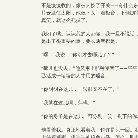
不是慢慢收的，像被人按了开关——有什么
片云遮住太阳，他低下头盯着柜台，下颌绷
真笑，就这么死掉了。
我闭了嘴。认识我的人都懂，我一旦不说话
是出了很重要的事，要么两者都是。
“嘿，”我说，”你刚才去哪儿了？”
“哪儿也没去。”他又用上那种嗓音了——平
己活成一堵墙的人才用的嗓音。
“你明明在这儿，一转眼又不在了。”
“我就在这儿啊，萍琪。”
“你的身子是在这儿。可你刚一笑，剩下的你
他看着我。真正地看着我，也许是头一回。
上沾着糖霜、傻乎乎的粉色小马，怎么一眼