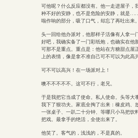
可他呢？什么反应都没有。他一走进屋子，
种不好的安静，也不是危险的安静，就是…
嗡作响的部分，吸了口气，却忘了再吐出来
头一回给他办派对，他那样子活像有人拿一门
好吧，我确实备了一门彩纸炮，也确实在他
可那不是重点。重点是：他站在方糖甜点屋
上的表情，像是拿不准自己可不可以为此高
可不可以高兴！在一场派对上！
噢不不不不不。这可不行，老兄。
于是我把它当成了使命。私人使命。头等大事
我下了狠功夫。家底全掏了出来：橡皮鸡、
一张桌子、一趴二十分钟、等哪只小马把饮料
把戏。最拿手的绝活，全使出来了。
他笑了。客气的，浅浅的，不是真的。