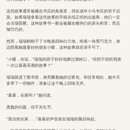
这些故事通常被藏在书店的角落里，挡在成年小马专区的帘子后
面。如果瑞瑞拿着这些故事的手稿去找正经的出版商，他们一定
会当场昏厥。这种故事书一般会被藏在雌驹们的床头柜里，而且
皱巴巴的。
然而，瑞瑞刚刚干了今晚第四杯白兰地，啃着一块黑巧克力，身
边陪着她最要好的朋友小蝶，这种故事就非讲不可了。
“小蝶，你说，”瑞瑞的蹄子轻轻地擦过酒杯口，“你想不想听我第
一次让暮暮高潮的故事？”
瑞瑞踏进了图书馆，身旁飘着她的过夜包。和往常相比，她今天
多带了一些物件，准备让这个晚上回味无穷。
“暮暮，在家吗？”她问道。
愚蠢的问题，但不失礼节。
“我当然在家……”暮暮的声音就在瑞瑞的脑后响起。