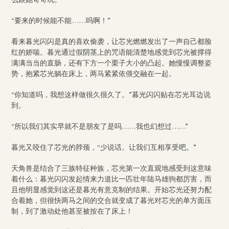
“要来的时候能不能……呜啊！”
看来暮光闪闪是真的喜欢偷袭，让芯光燃燃发出了一声自己都脸
红的娇喘。暮光通过假阴茎上的咒语能清楚地感觉到芯光被撑得
满满当当的直肠，还有下方一个栗子大小的凸起。她慢慢调整姿
势，抱紧芯光躺在床上，两马紧紧依偎交融在一起。
“你知道吗，我想这样做很久很久了。”暮光闪闪贴在芯光耳边说
到。
“所以我们其实早就不是朋友了是吗……我也幻想过……”
暮光又咬住了芯光的脖颈，“少说话。让我们互相享受吧。”
天角兽是结合了三族特征种族，芯光第一次直观地感受到这意味
着什么：暮光闪闪发起情来力道比一匹壮年陆马雄驹都厉害，而
且他明显感觉到这还是暮光有意克制的结果。开始芯光还努力配
合着她，但很快两马之间的交合就变成了暮光对芯光的单方面压
制，到了激动处他甚至被按在了床上！