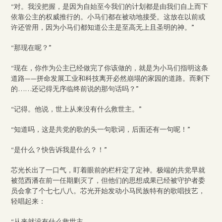
“对。我没把握，是因为自始至今我们的计划都是由我们自上而下
依靠公主的权威推行的。小马们都在被动地接受。这放在以前或
许还管用，因为小马们都知道公主是至高无上且圣明的神。”
“那现在呢？”
“现在，你作为公主已经做完了你该做的，就是为小马们指明这条
道路——拼命发展工业和科技离开必然崩塌的家园的道路。而剩下
的……还记得无序临终前说的那句话吗？”
“记得。他说，世上从来没有什么救世主。”
“知道吗，这是共党的歌的头一句歌词，后面还有一句呢！”
“是什么？快告诉我是什么？！”
芯光长出了一口气，盯着眼前的栏杆定了定神。极端的共党早就
被范西潘在前一任期剿灭了，但他们的思想成果已经被守护者委
员会拿了个七七八八。芯光开始发动小马民族特有的歌唱技艺，
轻唱起来：
“从来就没有什么救世主，