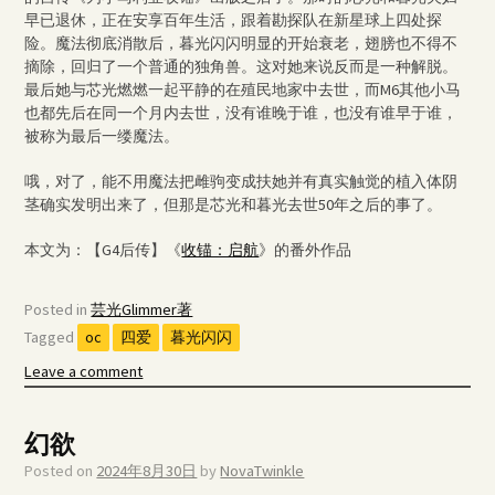
早已退休，正在安享百年生活，跟着勘探队在新星球上四处探
险。魔法彻底消散后，暮光闪闪明显的开始衰老，翅膀也不得不
摘除，回归了一个普通的独角兽。这对她来说反而是一种解脱。
最后她与芯光燃燃一起平静的在殖民地家中去世，而M6其他小马
也都先后在同一个月内去世，没有谁晚于谁，也没有谁早于谁，
被称为最后一缕魔法。
哦，对了，能不用魔法把雌驹变成扶她并有真实触觉的植入体阴
茎确实发明出来了，但那是芯光和暮光去世50年之后的事了。
本文为：【G4后传】《
收锚：启航
》的番外作品
Posted in
芸光Glimmer著
Tagged
oc
四爱
暮光闪闪
Leave a comment
幻欲
Posted on
2024年8月30日
by
NovaTwinkle