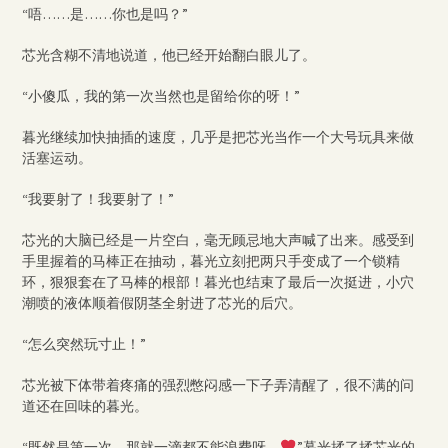
“唔……是……你也是吗？”
芯光含糊不清地说道，他已经开始翻白眼儿了。
“小傻瓜，我的第一次当然也是留给你的呀！”
暮光继续加快抽插的速度，几乎是把芯光当作一个大号玩具来做
活塞运动。
“我要射了！我要射了！”
芯光的大脑已经是一片空白，毫无顾忌地大声喊了出来。感受到
手里握着的马棒正在抽动，暮光立刻把两只手变成了一个锁精
环，狠狠套在了马棒的根部！暮光也结束了最后一次挺进，小穴
潮喷的液体顺着假阴茎全射进了芯光的后穴。
“怎么突然玩寸止！”
芯光被下体带着疼痛的强烈憋闷感一下子弄清醒了，很不满的问
道还在回味的暮光。
“既然是第一次，那就一滴都不能浪费呀。
”暮光揉了揉芯光的