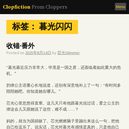
Skip
Clopfiction
From Cloppers
Menu
to
content
标签：
暮光闪闪
收锚·番外
Posted on
2025年8月14日
by
芸光Glimmer
“暮光最近压力非常大，毕竟是一国之君，还面临着如此重大的危
机。”
韵律公主语重心长地说道，还别有深意地补上了一句：“有时间多
陪陪她吧。你知道她在哪儿。”
芯光心里忽悠得直窜。这几天只有他跟暮光说过话，爱之公主韵
律这会儿又跟她说了这些，难不成……？
妈的，就当为国捐躯了。芯光燃燃脑子里蹦出来这么一句，把他
自己给逗乐了。说实话，芯光对暮光有感情是真的，只是他自己