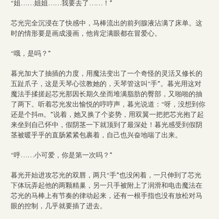
“姐……姐姐……我要去了……！”
芯光完全沉浸在了快感中，马棒流出的前列腺液沾满了床单。这
时的情形要是画成漫画，他肯定满眼都在冒爱心。
“哦，是吗？”
暮光加大了抽插的力度，用魔法变出了一个奇怪的灵活又修长的
五趾爪子，这是天琴心弦教她的，天琴管这叫“手”。暮光用这对
魔法手揉搓起芯光那因长期久坐而堆满脂肪的臀部，又啪啪的抽
了两下。听着芯光发出愉悦的哼哼声，暮光说道：“呀，没想到你
还是个抖m。”说着，她又换了个姿势，用双翼一把把芯光抱了起
来坐到自己怀中，假阴茎一下就顶到了最深处！暮光感受到假阴
茎被暖乎乎的直肠紧紧包裹着，自己也兴奋地喘了出来。
“呼……小可爱，你是第一次吗？”
暮光开始进攻芯光的双唇，两只“手”也没闲着，一只伸到了芯光
下体玩弄起他的两颗精巢，另一只手被附上了润滑和电击魔法在
芯光的马棒上有节奏的律动起来，还有一根手指也没有放松对马
眼的控制，几乎就要插了进去。