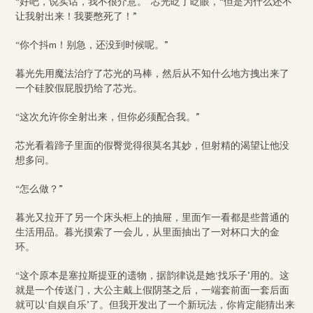
“好吧，说实话，我不很介意。”芯光眨了眨眼，“但是为什么还不
让我射出来！我要憋死了！”
“你个抖m！别急，还没到时候呢。”
暮光先用魔法治疗了芯光的马棒，然后从不知什么地方拽出来了
一个硅胶假屁股扔给了芯光。
“这次允许你全射出来，但你必须配合我。”
芯光看着蹄子里面的假臀觉得很莫名其妙，但射精的渴望让他没
想多问。
“怎么做？”
暮光又拉开了另一个床头柜上的抽屉，里面乍一看都是些普通的
生活用品。暮光摸索了一会儿，从里面抽出了一对杯口大的金
环。
“这个原本是塞拉斯提亚的遗物，据韵律说是她‘找乐子’用的。这
就是一个传送门，大公主戴上假阴茎之后，一端套前面一套后面
就可以‘自娱自乐’了。但我开发出了一个新玩法，你肯定能猜出来