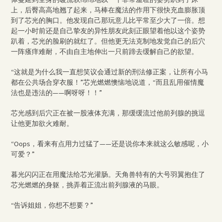
上，后臀高高地翘了起来，马棒在魔法的作用下很快充血膨胀顶
到了芯光的胸口。他发现自己那玩意儿比平常至少大了一倍。想
起一小时前还是自己挚友的异性朋友此刻正眼望着他以这个姿势
趴着，芯光的脸刷的就红了。但他更无法克制地发觉自己的后穴
一阵瘙痒难耐，不由自主地伸出一只前蹄去缓解自己的欲望。
“这就是为什么我一直想笑议会通过新的刑法修正案，让所有小马
都在公共场合穿衣服！”芯光燃燃懊恼地说道，“而且乱用催情魔
法也是违法的——啊呀呀！！”
芯光感到后穴正在被一股液体充满，那缓缓流过他前列腺的挑逗
让他更加欲火难耐。
“Oops，看来有点用力过猛了——还是说你本来就这么敏感呢，小
可爱？”
暮光闪闪正在用魔法给芯光灌肠。天角兽特有的大号羽翼抱住了
芯光燃燃的身躯，挑弄着正流出前列腺液的马眼。
“告诉姐姐，你想不想要？”