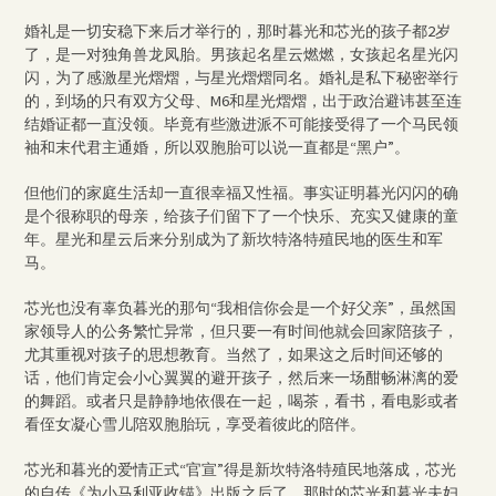
婚礼是一切安稳下来后才举行的，那时暮光和芯光的孩子都2岁
了，是一对独角兽龙凤胎。男孩起名星云燃燃，女孩起名星光闪
闪，为了感激星光熠熠，与星光熠熠同名。婚礼是私下秘密举行
的，到场的只有双方父母、M6和星光熠熠，出于政治避讳甚至连
结婚证都一直没领。毕竟有些激进派不可能接受得了一个马民领
袖和末代君主通婚，所以双胞胎可以说一直都是“黑户”。
但他们的家庭生活却一直很幸福又性福。事实证明暮光闪闪的确
是个很称职的母亲，给孩子们留下了一个快乐、充实又健康的童
年。星光和星云后来分别成为了新坎特洛特殖民地的医生和军
马。
芯光也没有辜负暮光的那句“我相信你会是一个好父亲”，虽然国
家领导人的公务繁忙异常，但只要一有时间他就会回家陪孩子，
尤其重视对孩子的思想教育。当然了，如果这之后时间还够的
话，他们肯定会小心翼翼的避开孩子，然后来一场酣畅淋漓的爱
的舞蹈。或者只是静静地依偎在一起，喝茶，看书，看电影或者
看侄女凝心雪儿陪双胞胎玩，享受着彼此的陪伴。
芯光和暮光的爱情正式“官宣”得是新坎特洛特殖民地落成，芯光
的自传《为小马利亚收锚》出版之后了。那时的芯光和暮光夫妇