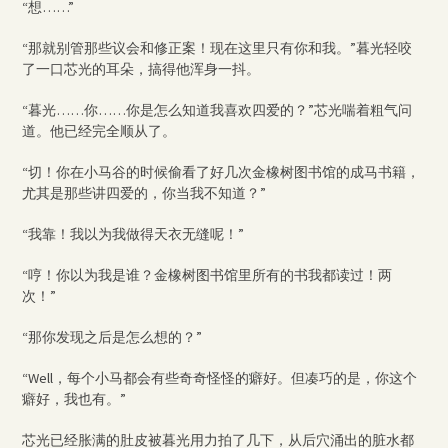
“想……”
“那就别管那些议会和修正案！现在这里只有你和我。”暮光轻咬
了一口芯光的耳朵，搞得他浑身一抖。
“暮光……你……你是怎么知道我喜欢四爱的？”芯光喘着粗气问
道。他已经完全顺从了。
“切！你在小马谷的时候偷看了好几次金橡树图书馆的成马书籍，
尤其是那些讲四爱的，你当我不知道？”
“我靠！我以为我做得天衣无缝呢！”
“哼！你以为我是谁？金橡树图书馆里所有的书我都读过！两
次！”
“那你发现之后是怎么想的？”
“Well，每个小马都会有些奇奇怪怪的癖好。但凑巧的是，你这个
癖好，我也有。”
芯光已经胀满的肚皮被暮光用力拍了几下，从后穴涌出的脏水都