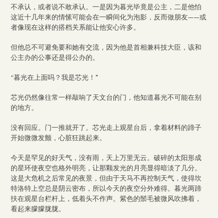
不承认，或者说不敢承认。一是因为暮光毕竟是公主，二是他怕
这近十几年来的情愫可能会在一瞬间化为泡影，反而做朋友——或
者像现在这样的搭档关系能让他安心许多。
但他总不可避免要和她有交流，因为他是首相兼科技大臣，该和
公主办的公事还是得公办的。
“暮光在上面吗？我是芯光！”
芯光仍然像往常一样敲响了天文台的门，他知道暮光不可能在别
的地方。
没有回应。门一推就开了。芯光走上观星台后，拿着材料的蹄子
开始微微发颤，心脏狂跳起来。
今天是罕见的好天气，没有雨，天上万里无云。破碎的太阳形成
的星环使夜空也格外明亮，让那颗发光的月亮显得暗淡了几分。
这是大危机之后常见的夜景，但由于天马不再控制天气，使得坎
特洛特上空总是阴云密布，所以今天的夜空分外难得。暮光两蹄
扶在观星台栏杆上，低着头不作声。紫色的鬃毛被微风吹拂着，
看起来朦朦胧胧。