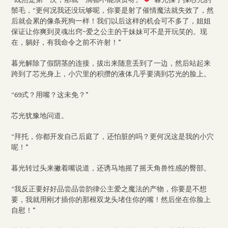
鬃毛，“更何况我还没玩够呢，你要是射了催情魔法就失效了，然
后就会累的像条死狗一样！我们以后这样的机会可不多了，姐姐
保证让你爽到灵魂出窍~爱之公主的干妹妹可不是开玩笑的。现
在，躺好，有我命令之前不许射！”
暮光解除了假阴茎的连接，拔出来随意丢到了一边，然后站起来
跨到了芯光身上，小穴里的积攒的液体几乎要滴到芯光的脸上。
“69式？用嘴？这未免？”
芯光犹豫地问道。
“拜托，你都开发自己后庭了，还怕脏的吗？更何况这是我的小穴
呢！”
暮光转过头来撇着嘴说道，还诱马地摇了摇天角兽性感的臀部。
“我反正要好好品尝品尝韵律公主爱之魔法的产物，你要是不想
要，我就用刚才插你的那根双龙头堵住你的嘴！然后坐在你脸上
自慰！”