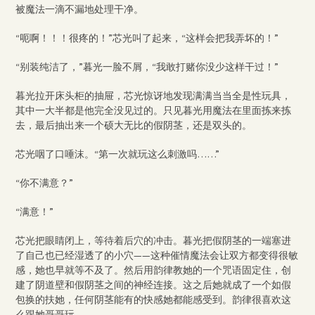
被魔法一滴不漏地处理干净。
“呃啊！！！很疼的！”芯光叫了起来，“这样会把我弄坏的！”
“别装纯洁了，”暮光一脸不屑，“我敢打赌你没少这样干过！”
暮光拉开床头柜的抽屉，芯光惊讶地发现满满当当全是性玩具，
其中一大半都是他完全没见过的。只见暮光用魔法在里面拣来拣
去，最后抽出来一个硕大无比的假阴茎，还是双头的。
芯光咽了口唾沫。“第一次就玩这么刺激吗……”
“你不满意？”
“满意！”
芯光把眼睛闭上，等待着后穴的冲击。暮光把假阴茎的一端塞进
了自己也已经湿透了的小穴——这种催情魔法会让双方都变得很敏
感，她也早就等不及了。然后用韵律教她的一个咒语固定住，创
建了阴道壁和假阴茎之间的神经连接。这之后她就成了一个如假
包换的扶她，任何阴茎能有的快感她都能感受到。韵律很喜欢这
么跟她哥哥玩。