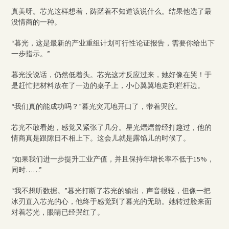
真美呀。芯光这样想着，踌躇着不知道该说什么。结果他选了最
没情商的一种。
“暮光，这是最新的产业重组计划可行性论证报告，需要你给出下
一步指示。”
暮光没说话，仍然低着头。芯光这才反应过来，她好像在哭！于
是赶忙把材料放在了一边的桌子上，小心翼翼地走到栏杆边。
“我们真的能成功吗？”暮光突兀地开口了，带着哭腔。
芯光不敢看她，感觉又紧张了几分。星光熠熠曾经打趣过，他的
情商真是跟隙日不相上下。这会儿就是露馅儿的时候了。
“如果我们进一步提升工业产值，并且保持年增长率不低于15%，
同时……”
“我不想听数据。”暮光打断了芯光的输出，声音很轻，但像一把
冰刃直入芯光的心，他终于感觉到了暮光的无助。她转过脸来面
对着芯光，眼睛已经哭红了。