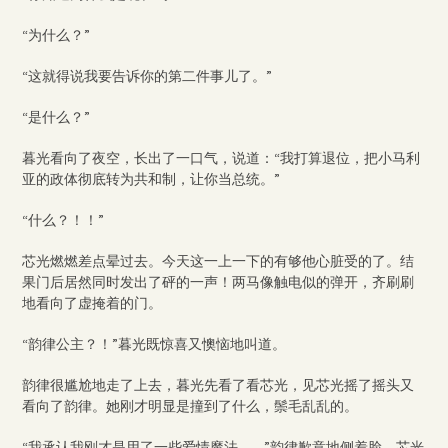
“为什么？”
“这就得说我要告诉你的第二件事儿了。”
“是什么？”
暮光看向了夜空，长出了一口气，说道：“我打算退位，把小马利
亚的政体彻底转为共和制，让你当总统。”
“什么？！！”
芯光燃燃差点晕过去。今天这一上一下的有够他心脏受的了。结
果门后居然同时发出了砰的一声！两马像触电似的弹开，齐刷刷
地看向了虚掩着的门。
“韵律公主？！”暮光既惊喜又懊恼地叫道。
韵律很尴尬地走了上去，暮光先看了看芯光，见芯光摇了摇头又
看向了韵律。她刚才明显是撞到了什么，鬃毛乱乱的。
“我承认我刚才是用了一些爱情魔法……”韵律歉意地侧着脸。芯光