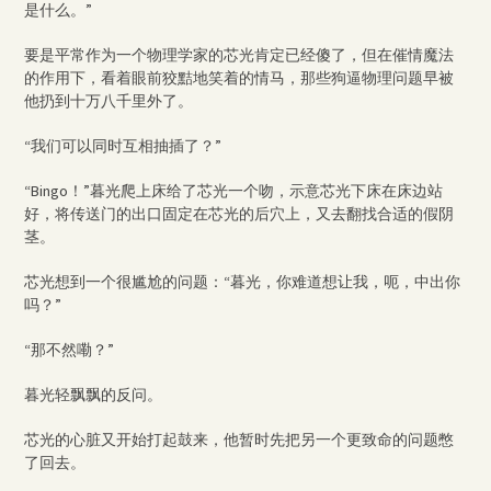
是什么。”
要是平常作为一个物理学家的芯光肯定已经傻了，但在催情魔法
的作用下，看着眼前狡黠地笑着的情马，那些狗逼物理问题早被
他扔到十万八千里外了。
“我们可以同时互相抽插了？”
“Bingo！”暮光爬上床给了芯光一个吻，示意芯光下床在床边站
好，将传送门的出口固定在芯光的后穴上，又去翻找合适的假阴
茎。
芯光想到一个很尴尬的问题：“暮光，你难道想让我，呃，中出你
吗？”
“那不然嘞？”
暮光轻飘飘的反问。
芯光的心脏又开始打起鼓来，他暂时先把另一个更致命的问题憋
了回去。