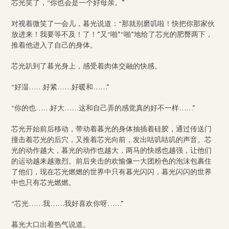
芯光笑了，“你也会是一个好母亲。”
对视着微笑了一会儿，暮光说道：“那就别磨叽啦！快把你那家伙
放进来！我要等不及！了！”又“啪”“啪”地给了芯光的肥臀两下，
推着他进入了自己的身体。
芯光趴到了暮光身上，感受着肉体交融的快感。
“好湿……好紧……好暖和……”
“你的也……好大……这和自己弄的感觉真的好不一样……”
芯光开始前后移动，带动着暮光的身体抽插着硅胶，通过传送门
撞击着芯光的后穴，又推着芯光向前，发出咕叽咕叽的声音。芯
光的动作越大，暮光的动作也越大，两马的快感也越强，让他们
的运动越来越激烈。前后夹击的欢愉像一大团粉色的泡沫包裹住
了他们，现在芯光燃燃的世界中只有暮光闪闪，暮光闪闪的世界
中也只有芯光燃燃。
“芯光……我……我好喜欢你呀……”
暮光大口出着热气说道。