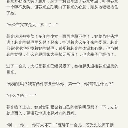
暮光开心地大笑了起来，身子一斜就靠进了芯光怀里，吓得芯光
一个猝不及防。但芯光立刻明白了暮光的心意，顺从地轻轻抱住
了她。
“当公主实在是太！累！了！”
暮光闪闪被掩盖了多年的少女一面再也藏不住了，她趁势把头埋
进了芯光的鬃毛里又哭了起来，控诉着这么多年来的委屈。芯光
只是慢慢地抚摸着她的鬃毛，感受着芯光的体温和心跳。他当时
真的觉得，什么狗屁国家大事都无所谓了，他这辈子已经值了。
过了一会儿，大抵是暮光已经哭累了，她抬起头迎接芯光温柔的
目光。
“你知道吗？我有两件事要告诉你，第一个，你猜猜是什么？”
“什么？唔！——”
暮光吻了上去。她感觉到紧贴着自己的雄驹明显颤了一下，立刻
趁虚而入，更猛烈地进攻起对方的唇间。
“啊……你……你可太坏了！”缠绵了一会儿，芯光先脱离了接