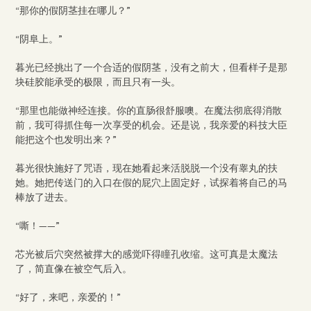
“那你的假阴茎挂在哪儿？”
“阴阜上。”
暮光已经挑出了一个合适的假阴茎，没有之前大，但看样子是那
块硅胶能承受的极限，而且只有一头。
“那里也能做神经连接。你的直肠很舒服噢。在魔法彻底得消散
前，我可得抓住每一次享受的机会。还是说，我亲爱的科技大臣
能把这个也发明出来？”
暮光很快施好了咒语，现在她看起来活脱脱一个没有睾丸的扶
她。她把传送门的入口在假的屁穴上固定好，试探着将自己的马
棒放了进去。
“嘶！——”
芯光被后穴突然被撑大的感觉吓得瞳孔收缩。这可真是太魔法
了，简直像在被空气后入。
“好了，来吧，亲爱的！”