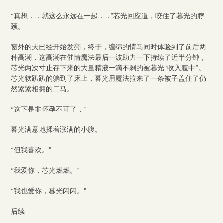
“真想……就这么永远在一起……”芯光回应道，咬住了暮光的脖
颈。
窗外的天已经开始发亮，终于，缠绵的情马同时体验到了前后两
种高潮，这高潮在催情魔法最后一波助力一下持续了近半分钟，
芯光两次寸止存下来的大量精液一滴不剩的被暮光“收入腹中”。
芯光软趴趴的躺到了床上，暮光用魔法拉来了一条被子盖住了仍
然紧紧相拥的二马。
“这下是非怀孕不可了，”
暮光满意地揉着涨满的小腹。
“但我喜欢。”
“我爱你，芯光燃燃。”
“我也爱你，暮光闪闪。”
后续