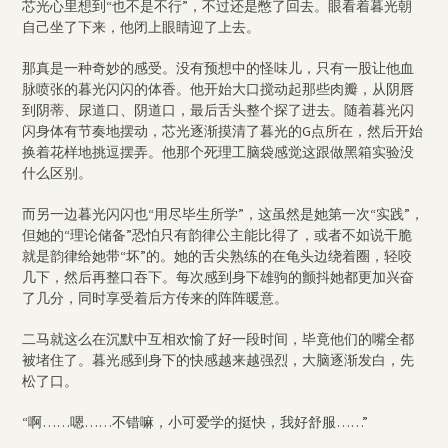
芯光心里想到“也不是不行”，不过还是憋了回去。眼看着暮光朝
自己坐了下来，他闭上眼睛迎了上去。
那真是一种奇妙的感受。没有预想中的怪味儿，只有一股让他血
脉喷张的暮光闪闪的体香。他开始大口搅动起那些肉瓣，从阴唇
到阴蒂、尿道口、阴道口，最后舌头整个探了进去。随着暮光闪
闪身体有节奏地摆动，芯光逐渐摸清了暮光的G点所在，然后开始
换着花样地挑逗摆弄。他那个死理工脑袋感觉这跟做黑箱实验没
什么区别。
而另一边暮光闪闪也“用尽毕生所学”，这虽然是她第一次“实践”，
但她的“理论储备”恐怕只有韵律公主能比得了，或者不如说干脆
就是韵律给她带“坏”的。她的舌尖熟练的在龟头边绕着圈，轻咬
几下，然后再整口吞下。每次感到身下雄驹的颤抖她都更加兴奋
了几分，同时享受着后方传来的阵阵暖意。
二马就这么在沉默中互相欢愉了好一段时间，毕竟他们的嘴全都
被堵住了。暮光感到身下的快感越来越强烈，大脑逐渐发白，先
松了口。
“啊……嗯……不错嘛，小可爱学的挺快，我好舒服……”