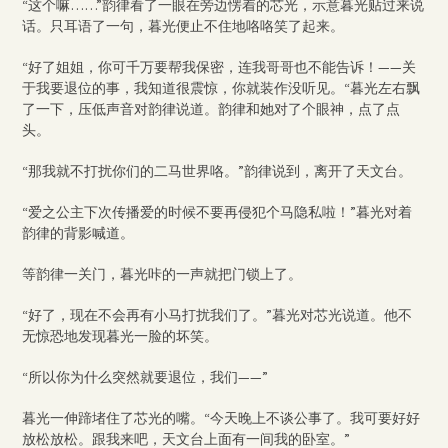
“这个嘛……”韵律看了一眼在旁边愣着的芯光，示意暮光贴过来说
话。只耳语了一句，暮光便止不住地咯咯笑了起来。
“好了姐姐，你可千万要帮我保密，连我哥哥也不能告诉！——关
于我要退位的事，我知道很震惊，你就装作没听见。“暮光左右飘
了一下，压低声音对韵律说道。韵律和她对了个眼神，点了点
头。
“那我就不打扰你们的二马世界咯。”韵律说到，离开了天文台。
“爱之公主下次传播爱的时候不要再侵犯个马隐私啦！”暮光对着
韵律的背影喊道。
等韵律一关门，暮光咔的一声就把门锁上了。
“好了，现在不会再有小马打扰我们了。”暮光对芯光说道。他不
无惊恐地发现暮光一脸的坏笑。
“所以你为什么突然就要退位，我们——”
暮光一伸蹄堵住了芯光的嘴。“今天晚上不谈公事了。我可要好好
放松放松。跟我来吧，天文台上面有一间我的卧室。”