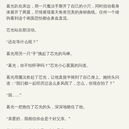
暮光趴在床边，用一只魔法手掰开了自己的小穴，同时扭动着身
体展开了两翼，尽情展现着天角兽完美的身材曲线。任何一个雄
驹看到这个画面恐怕都会鼻血直流。
芯光站在那没动。
“还在等什么呢？”
暮光用另一只“手”拽起了芯光的马棒。
“暮光，你不怕怀孕吗？”芯光小心翼翼的问道。
暮光用魔法拎起了芯光，让他直接半骑到了自己身上。她转头问
道：“我们都一起经历过这么多风雨了，怎么，你现在怕了？”
“我……”
暮光一把抱住了芯光的头，深深地吻住了他。
“亲爱的，我相信你会是个好父亲。”