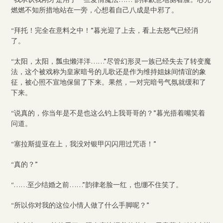
燃燃不知所措地站在一旁，心想着自己八成是中邪了。
“拜托！完全在意料之中！”暮光迎了上去，看上去怒气已经消
了。
“太阳，太阳，瓢虫懒洋洋……”尽管幻形灵一族已经失去了转变魔
法，这个被戏称为皇家暗号的儿歌还是作为维持姐妹间情谊的象
征，被心照不宣地保留了下来。果然，一对完暗号气氛就缓和了
下来。
“说真的，你当年是不是也这么钓上我哥哥的？”暮光捂着嘴笑着
问道。
“塞拉斯提亚在上，我没对银甲闪闪用过咒语！”
“真的？”
“……至少结婚之前……”韵律老脸一红，也绷不住笑了。
“所以你对我的这位小情人做了什么手脚呢？”