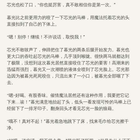
芯光也松了口，“你也挺厉害，真不敢相信你是第一次。”
暮光比之前更用力的咬了一下芯光的马棒，用魔法托着芯光的头
直接扣到了自己的下体上。
“嗯！别停！继续！不许说话，取悦我！”
芯光不敢吱声了，伸蹄把住了暮光的两条后腿开始发力。暮光也
更大口的吞吐起芯光的马棒，几乎顶到喉咙。很快两马就都达到
了极限，没想到这次暮光居然直接咬住了芯光的要害！高潮来的
迅猛而强烈，暮光又一次潮喷的液体全喷到了芯光脸上。芯光那
边因为被暮光死死咬住，只流出来了一小口，被暮光全部咽了下
去。
“嗯~好喝。有股香味。催情魔法居然还有这种作用，我要把它记
下来…诶！”暮光满意地抬起了头，低头一看发现可怜的马棒上已
经留下了一排牙印子。翻身回头才看见芯光一脸的狼藉。
“哦不！真对不起！”暮光着急地跳下了床，找来毛巾给芯光擦干
净。