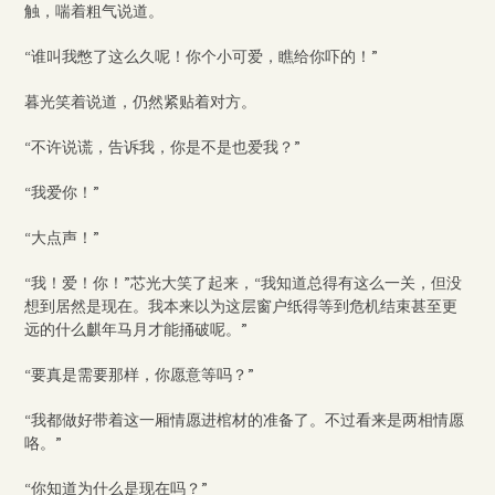
触，喘着粗气说道。
“谁叫我憋了这么久呢！你个小可爱，瞧给你吓的！”
暮光笑着说道，仍然紧贴着对方。
“不许说谎，告诉我，你是不是也爱我？”
“我爱你！”
“大点声！”
“我！爱！你！”芯光大笑了起来，“我知道总得有这么一关，但没
想到居然是现在。我本来以为这层窗户纸得等到危机结束甚至更
远的什么麒年马月才能捅破呢。”
“要真是需要那样，你愿意等吗？”
“我都做好带着这一厢情愿进棺材的准备了。不过看来是两相情愿
咯。”
“你知道为什么是现在吗？”