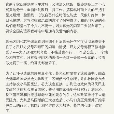
这两个家伙睡到醒下午才醒，又洗澡又吃饭，墨迹到晚上才小心
翼翼地分开，重新回到政府主持工作。搞得临时顶上去的三把手
星光熠熠一脸黑线，心说自己什么时候也能放一天假好好榨一榨
日光耀耀。尽管韵律很忠诚的遵守了保密协议，和他们相识的小
马们也都猜出了个八九不离十，因为暮光闪闪第二天就自爆了，
要求全国友谊课程标准中增加有关爱情的内容。
暮光闪闪和芯光燃燃直到三四个月后暮光怀孕的症状彻底掩盖不
住了才跟双方父母和银甲闪闪坦白情况。双方父母都很平静地接
受了——为了政治大局考虑，不接受也不行，一个是公主，一个地
位相当首相。只有银甲闪闪的表情一会红一会绿一会紫的，拉着
芯光唠了一宿，给暮光都整乐了。
为了让怀孕造成的影响最小化，暮光及时发布了退位诏书，由议
会选举救国委员会为执政党，芯光然出任总理，并由救国委员会
主持修改小马国宪法。芯光决定直接一步到位改政体为马民民主
专政的谐律社会主义国家，并动用国家强制手段实行计划经济。
反正范西潘和驹绝那帮老登死的死杀的杀，这些政策推行下去毫
无阻力。尤其是马国版的三大改造后，小马们真正觉醒并开始掌
握自己的命运，救国计划的进度大大加快。暮光的心终于踏实
了。