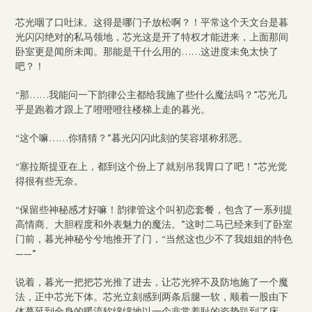
芯光咽了口吐沫。这得是哪门子放松啊？！平常这个天文台是暮
光闪闪绝对的私马领地，芯光这是开了特权才能进来，上面那间
卧室更是闻所未闻。那能是干什么用的……这进度未免太快了
吧？！
“那……我能问一下韵律公主都给我施了些什么魔法吗？”芯光几
乎是跑着才跟上了噔噔噔往楼梯上走的暮光。
“这个嘛……你猜猜？”暮光闪闪此刻的笑容堪称邪恶。
“塞拉斯提亚在上，都到这个份上了就别吊我胃口了吧！”芯光觉
得很有些无奈。
“保留些神秘感才好嘛！韵律管这个叫初恋套餐，包含了一系列提
高情商、大胆程度和外表魅力的魔法。”这时二马已经来到了卧室
门前，暮光神秘兮兮地推开了门，“当然这也少不了我姐姐的特色
——”
说着，暮光一把把芯光推了进去，让芯光猝不及防地施了一个魔
法，正中芯光下体。芯光立刻感到两条后腿一软，顺着一股由下
体蔓延到全身的暖流软绵绵地以一个非常羞耻的姿势趴到了床